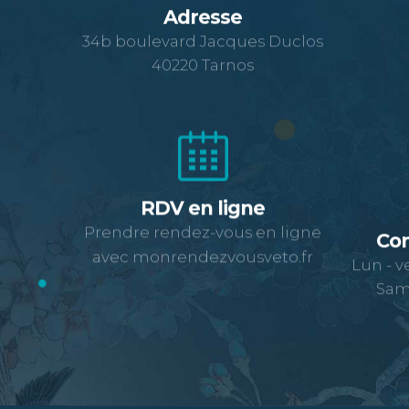
Adresse
34b boulevard Jacques Duclos
40220 Tarnos
RDV en ligne
Prendre rendez-vous en ligne
Con
avec monrendezvousveto.fr
Lun - v
Same